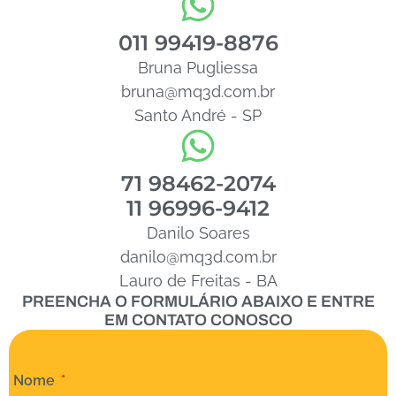
011 99419-8876
Bruna Pugliessa
bruna@mq3d.com.br
Santo André - SP
71 98462-2074
11 96996-9412
Danilo Soares
danilo@mq3d.com.br
Lauro de Freitas - BA
PREENCHA O FORMULÁRIO ABAIXO E ENTRE
EM CONTATO CONOSCO
Nome